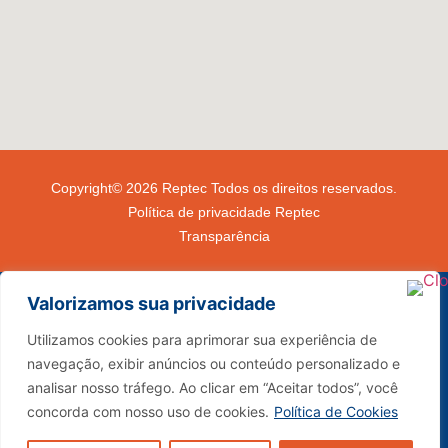
Copyright© 2026 Reptec Todos os direitos reservados.
Política de privacidade Reptec
Transparência
Valorizamos sua privacidade
Utilizamos cookies para aprimorar sua experiência de
navegação, exibir anúncios ou conteúdo personalizado e
(34) 3291-4000
analisar nosso tráfego. Ao clicar em “Aceitar todos”, você
sac@reptec.com.br
concorda com nosso uso de cookies.
Política de Cookies
vendas@reptec.com.br