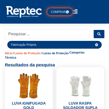
COMPRAR
Fabricação Própria
Categorias
Início
/
Luvas de Proteção
/ Luvas de Proteção
Térmica
Resultados da pesquisa
LUVA IGNIFUGADA
LUVA RASPA
GOLD
SOLDADOR SUPLA