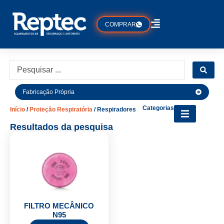
COMPRAR
Fabricação Própria
Categorias
Início
/
Proteção Respiratória
/ Respiradores
Resultados da pesquisa
FILTRO MECÂNICO
N95