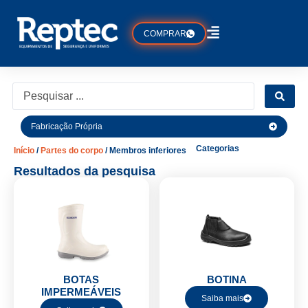
COMPRAR
Fabricação Própria
Categorias
Início
/
Partes do corpo
/ Membros inferiores
Resultados da pesquisa
BOTAS
BOTINA
IMPERMEÁVEIS
Saiba mais