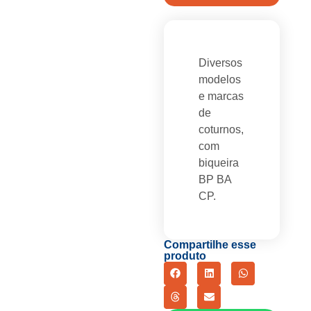
Diversos
modelos
e marcas
de
coturnos,
com
biqueira
BP BA
CP.
Compartilhe esse
produto