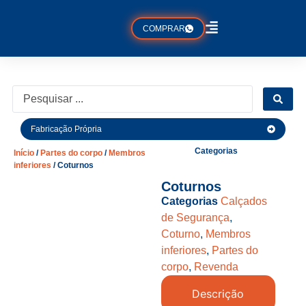
COMPRAR
Fabricação Própria
Categorias
Início
/
Partes do corpo
/
Membros
inferiores
/ Coturnos
Coturnos
Categorias
Calçados
de Segurança
,
Coturno
,
Membros
inferiores
,
Partes do
corpo
,
Revenda
Descrição