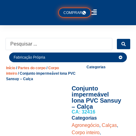
COMPRAR
Fabricação Própria
Categorias
Início
/
Partes do corpo
/
Corpo
inteiro
/ Conjunto impermeável lona PVC
Sansuy – Calça
Conjunto
impermeável
lona PVC Sansuy
– Calça
CA: 32416
Categorias
Agronegócio
,
Calças
,
Corpo inteiro
,