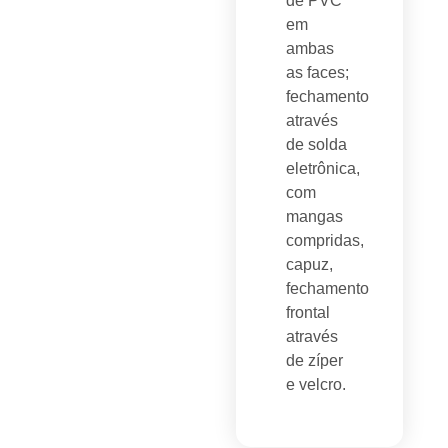
de PVC
em
ambas
as faces;
fechamento
através
de solda
eletrônica,
com
mangas
compridas,
capuz,
fechamento
frontal
através
de zíper
e velcro.