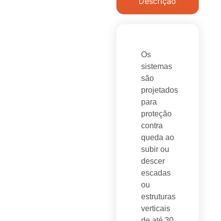
Descrição
Os
sistemas
são
projetados
para
proteção
contra
queda ao
subir ou
descer
escadas
ou
estruturas
verticais
de até 30