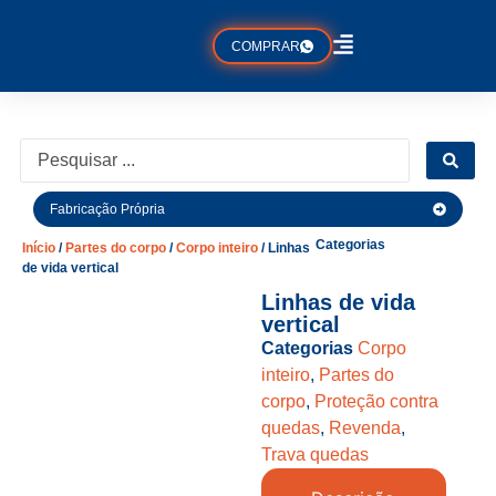
COMPRAR
Fabricação Própria
Categorias
Início
/
Partes do corpo
/
Corpo inteiro
/ Linhas
de vida vertical
Linhas de vida
vertical
Categorias
Corpo
inteiro
,
Partes do
corpo
,
Proteção contra
quedas
,
Revenda
,
Trava quedas