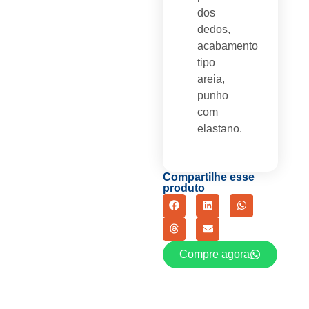
dos
dedos,
acabamento
tipo
areia,
punho
com
elastano.
Compartilhe esse
produto
Compre agora