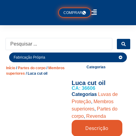
COMPRAR
Fabricação Própria
Categorias
Início
/
Partes do corpo
/
Membros
superiores
/ Luca cut oil
Luca cut oil
CA: 36606
Categorias
Luvas de
Proteção
,
Membros
superiores
,
Partes do
corpo
,
Revenda
Descrição