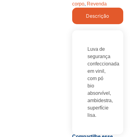
corpo
,
Revenda
Descrição
Luva de
segurança
confeccionada
em vinil,
com pó
bio
absorvível,
ambidestra,
superfície
lisa.
Compartilhe esse