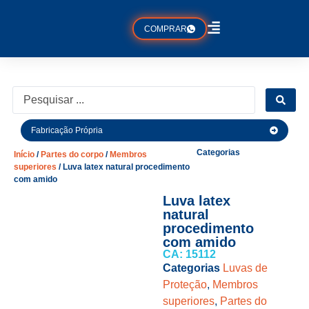
COMPRAR
Fabricação Própria
Categorias
Início
/
Partes do corpo
/
Membros
superiores
/ Luva latex natural procedimento
com amido
Luva latex
natural
procedimento
com amido
CA: 15112
Categorias
Luvas de
Proteção
,
Membros
superiores
,
Partes do