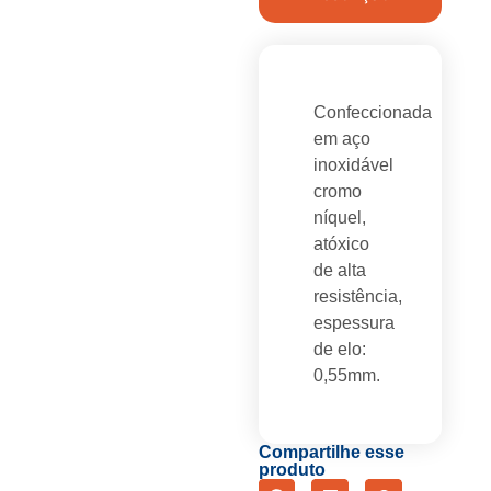
Confeccionada
em aço
inoxidável
cromo
níquel,
atóxico
de alta
resistência,
espessura
de elo:
0,55mm.
Compartilhe esse
produto