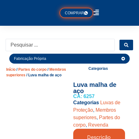
COMPRAR
Fabricação Própria
Categorias
Início
/
Partes do corpo
/
Membros
superiores
/ Luva malha de aço
Luva malha de
aço
CA: 6257
Categorias
Luvas de
Proteção
,
Membros
superiores
,
Partes do
corpo
,
Revenda
Descrição