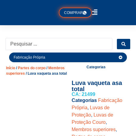
COMPRAR
Fabricação Própria
Categorias
Início
/
Partes do corpo
/
Membros
superiores
/ Luva vaqueta asa total
Luva vaqueta asa
total
CA: 21499
Categorias
Fabricação
Própria
,
Luvas de
Proteção
,
Luvas de
Proteção Couro
,
Membros superiores
,