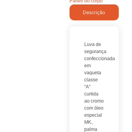
Partes do corpo
Descrição
Luva de
segurança
confeccionada
em
vaqueta
classe
“A”
curtida
ao cromo
com óleo
especial
MK,
palma