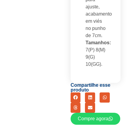
ajuste,
acabamento
em viés
no punho
de 7cm.
Tamanhos:
7(P) 8(M)
9(G)
10(GG).
Compartilhe esse
produto
Compre agora