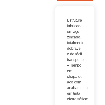
Estrutura
fabricada
em aço
zincado,
totalmente
dobrável
e de fácil
transporte.
– Tampo
em
chapa de
aço com
acabamento
em tinta
eletrostática;
–