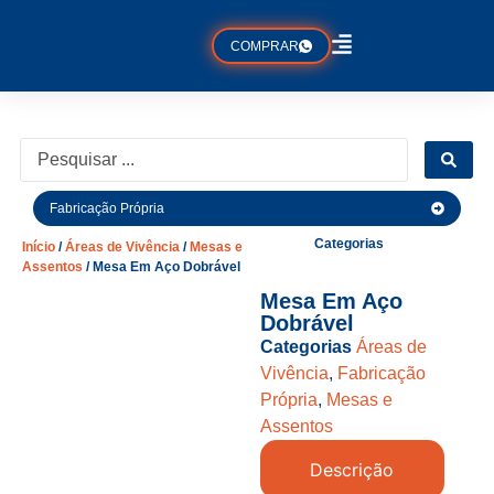
COMPRAR
Fabricação Própria
Categorias
Início
/
Áreas de Vivência
/
Mesas e
Assentos
/ Mesa Em Aço Dobrável
Mesa Em Aço
Dobrável
Categorias
Áreas de
Vivência
,
Fabricação
Própria
,
Mesas e
Assentos
Descrição