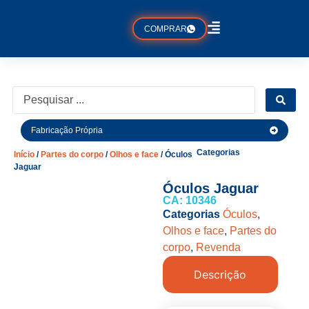
COMPRAR
Fabricação Própria
Categorias
Início
/
Partes do corpo
/
Olhos e face
/ Óculos
Jaguar
Óculos Jaguar
CA: 10346
Categorias
Óculos
,
Olhos e face
,
Partes do
corpo
,
Revenda
Descrição