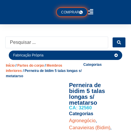
COMPRAR
Fabricação Própria
Categorias
Início
/
Partes do corpo
/
Membros
inferiores
/ Perneira de bidim 5 talas longas s/
metatarso
Perneira de
bidim 5 talas
longas s/
metatarso
CA: 32560
Categorias
Agronegócio
,
Canavieiras (Bidim)
,