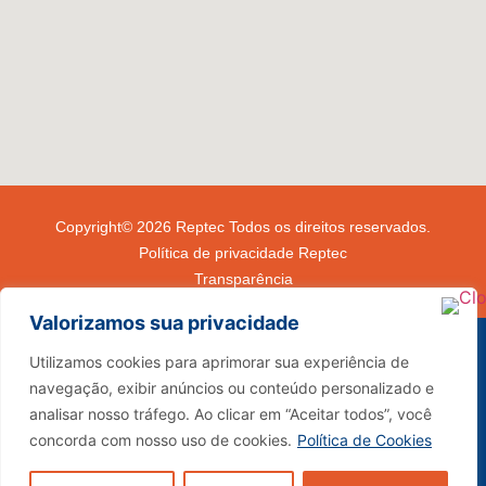
Copyright© 2026 Reptec Todos os direitos reservados.
Política de privacidade Reptec
Transparência
Valorizamos sua privacidade
Utilizamos cookies para aprimorar sua experiência de
navegação, exibir anúncios ou conteúdo personalizado e
(34) 3291-4000
analisar nosso tráfego. Ao clicar em “Aceitar todos”, você
sac@reptec.com.br
concorda com nosso uso de cookies.
Política de Cookies
vendas@reptec.com.br