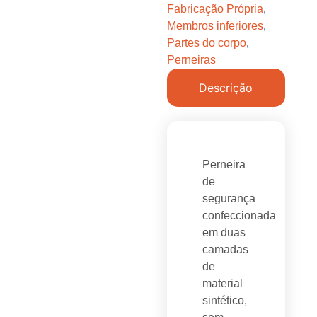
Fabricação Própria
,
Membros inferiores
,
Partes do corpo
,
Perneiras
Descrição
Perneira
de
segurança
confeccionada
em duas
camadas
de
material
sintético,