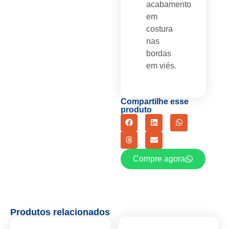
acabamento
em
costura
nas
bordas
em viés.
Compartilhe esse
produto
Compre agora
Produtos relacionados