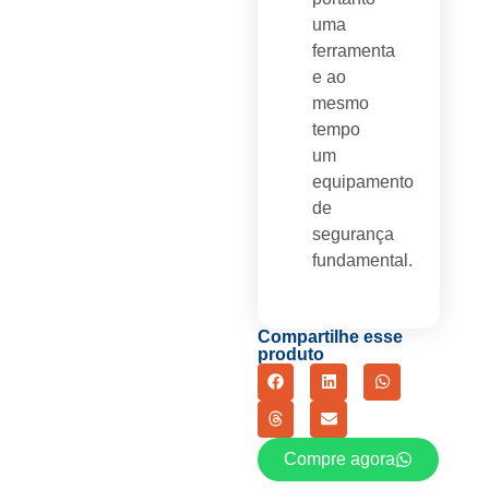
uma
ferramenta
e ao
mesmo
tempo
um
equipamento
de
segurança
fundamental.
Compartilhe esse
produto
Compre agora