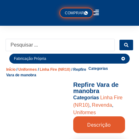
COMPRAR
Fabricação Própria
Categorias
Início
/
Uniformes
/
Linha Fire (NR10)
/ Repfire
Vara de manobra
Repfire Vara de
manobra
Categorias
Linha Fire
(NR10)
,
Revenda
,
Uniformes
Descrição