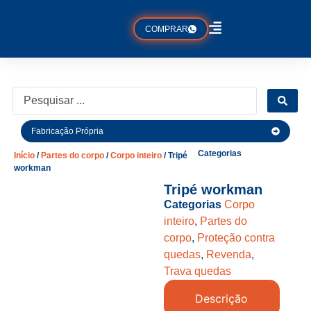
COMPRAR
Fabricação Própria
Categorias
Início
/
Partes do corpo
/
Corpo inteiro
/ Tripé
workman
Tripé workman
Categorias
Corpo
inteiro
,
Partes do
corpo
,
Proteção contra
quedas
,
Revenda
,
Trava quedas
Descrição