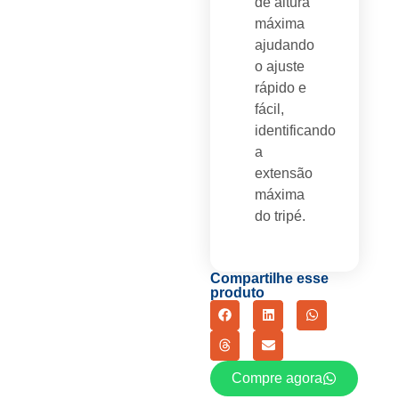
de altura
máxima
ajudando
o ajuste
rápido e
fácil,
identificando
a
extensão
máxima
do tripé.
Compartilhe esse
produto
Compre agora