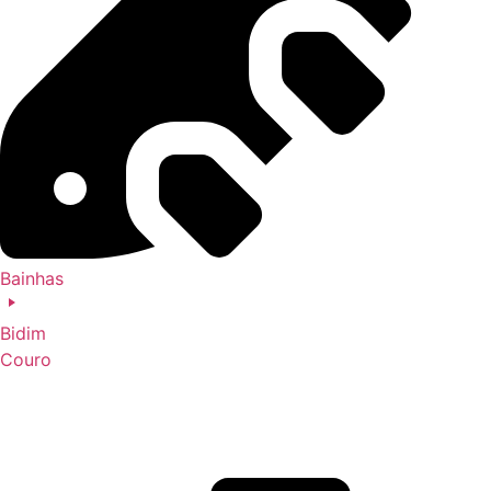
Bainhas
Bidim
Couro